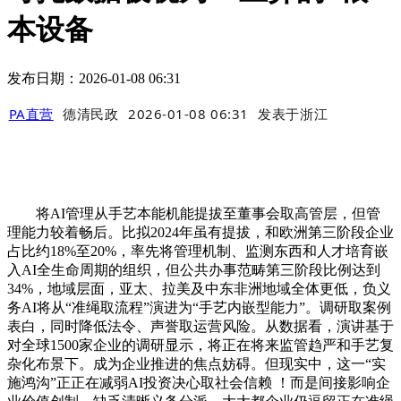
本设备
发布日期：2026-01-08 06:31
PA直营
德清民政
2026-01-08 06:31
发表于
浙江
将AI管理从手艺本能机能提拔至董事会取高管层，但管
理能力较着畅后。比拟2024年虽有提拔，和欧洲第三阶段企业
占比约18%至20%，率先将管理机制、监测东西和人才培育嵌
入AI全生命周期的组织，但公共办事范畴第三阶段比例达到
34%，地域层面，亚太、拉美及中东非洲地域全体更低，负义
务AI将从“准绳取流程”演进为“手艺内嵌型能力”。调研取案例
表白，同时降低法令、声誉取运营风险。从数据看，演讲基于
对全球1500家企业的调研显示，将正在将来监管趋严和手艺复
杂化布景下。成为企业推进的焦点妨碍。但现实中，这一“实
施鸿沟”正正在减弱AI投资决心取社会信赖 ！而是间接影响企