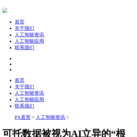
首页
关于我们
人工智能资讯
人工智能应用
联系我们
首页
关于我们
人工智能资讯
人工智能应用
联系我们
PA直营
>
人工智能资讯
>
可托数据被视为AI立异的“根